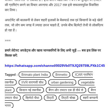
की ग्राफ्टिंग करने का विचार अपनाया और 2017 तक इसे सफलतापूर्वक विकसित
कर लिया।
अपार्टमेंट की बालकनी से लेकर शहरी इलाकों के बैकयार्ड तक एवं किसानों के बड़े खेतों
तक, जो लोग कम जगह में ज़्यादा उपज चाहते हैं, उनके बीच ब्रिमेटो तेजी से लोकप्रिय
हो रहा है।
===
हमारे लेटेस्ट अपडेट्स और खास जानकारियों के लिए अभी जुड़ें — बस इस लिंक पर
क्लिक करें:
https://whatsapp.com/channel/0029Vb0T9JQ29759LPXk1C45
Tagged :
Brimato plant India
,
Brimetto
,
ICAR ग्राफ्टिंग
तकनीक
,
IIVR वाराणसी शोध
,
urban gardening
,
vegetable
plant
,
किसान नई तकनीक
,
बैंगन और टमाटर एक ही पौधे से
,
बैंगन
टमाटर पौधा
,
ब्रिमेटो पौधा
,
लिट्टी
,
लिट्टी चोखा
,
शहरी बागवानी
भारत