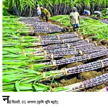
न
ई दिल्ली
,
01 अगस्त (कृषि भूमि ब्यूरो):