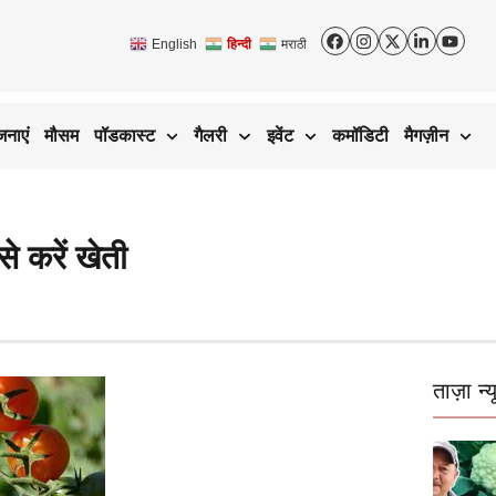
English
हिन्दी
मराठी
जनाएं
मौसम
पॉडकास्ट
गैलरी
इवेंट
कमॉडिटी
मैगज़ीन
े करें खेती
ताज़ा न्य