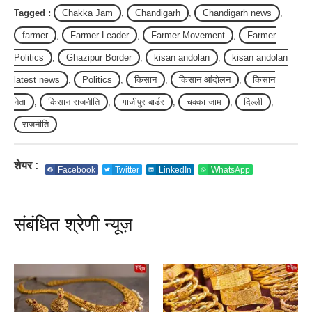
Tagged :
Chakka Jam
,
Chandigarh
,
Chandigarh news
,
farmer
,
Farmer Leader
,
Farmer Movement
,
Farmer
Politics
,
Ghazipur Border
,
kisan andolan
,
kisan andolan
latest news
,
Politics
,
किसान
,
किसान आंदोलन
,
किसान
नेता
,
किसान राजनीति
,
गाजीपुर बार्डर
,
चक्का जाम
,
दिल्ली
,
राजनीति
शेयर :
Facebook
Twitter
LinkedIn
WhatsApp
संबंधित श्रेणी न्यूज़