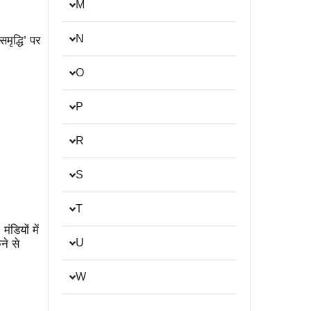
M
N
ृद्धि’ पर
O
P
R
S
T
ंडियों में
U
ने से
W