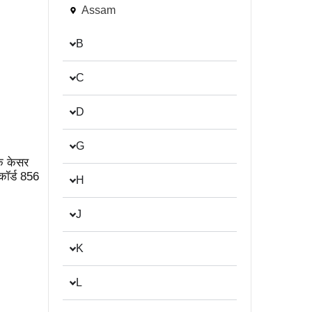
Assam
B
C
D
G
े केसर
िकॉर्ड 856
H
J
K
L