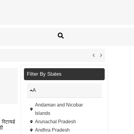
Filter By States
A
Andaman and Nicobar
Islands
 रिटायर्ड
Arunachal Pradesh
दी
Andhra Pradesh