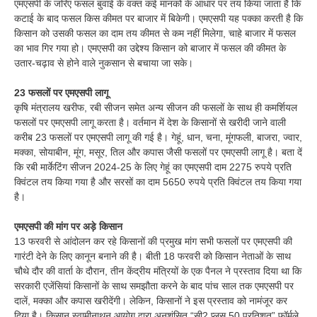
एमएसपी के जरिए फसल बुवाई के वक्त कई मानकों के आधार पर तय किया जाता है कि
कटाई के बाद फसल किस कीमत पर बाजार में बिकेगी। एमएसपी यह पक्का करती है कि
किसान को उसकी फसल का दाम तय कीमत से कम नहीं मिलेगा, चाहे बाजार में फसल
का भाव गिर गया हो। एमएसपी का उद्देश्य किसान को बाजार में फसल की कीमत के
उतार-चढ़ाव से होने वाले नुकसान से बचाया जा सके।
23 फसलों पर एमएसपी लागू
कृषि मंत्रालय खरीफ, रबी सीजन समेत अन्य सीजन की फसलों के साथ ही कमर्शियल
फसलों पर एमएसपी लागू करता है। वर्तमान में देश के किसानों से खरीदी जाने वाली
करीब 23 फसलों पर एमएसपी लागू की गई है। गेहूं, धान, चना, मूंगफली, बाजरा, ज्वार,
मक्का, सोयाबीन, मूंग, मसूर, तिल और कपास जैसी फसलों पर एमएसपी लागू है। बता दें
कि रबी मार्केट‍िंग सीजन 2024-25 के लिए गेहूं का एमएसपी दाम 2275 रुपये प्रत‍ि
क्व‍िंटल तय किया गया है और सरसों का दाम 5650 रुपये प्रत‍ि क्व‍िंटल तय किया गया
है।
एमएसपी की मांग पर अड़े किसान
13 फरवरी से आंदोलन कर रहे किसानों की प्रमुख मांग सभी फसलों पर एमएसपी की
गारंटी देने के लिए कानून बनाने की है। बीती 18 फरवरी को किसान नेताओं के साथ
चौथे दौर की वार्ता के दौरान, तीन केंद्रीय मंत्रियों के एक पैनल ने प्रस्ताव दिया था कि
सरकारी एजेंसियां किसानों के साथ समझौता करने के बाद पांच साल तक एमएसपी पर
दालें, मक्का और कपास खरीदेंगी। लेकिन, किसानों ने इस प्रस्ताव को नामंजूर कर
दिया है। किसान स्वामीनाथन आयोग द्वारा अनुशंसित “सी2 प्लस 50 प्रतिशत” फॉर्मूले