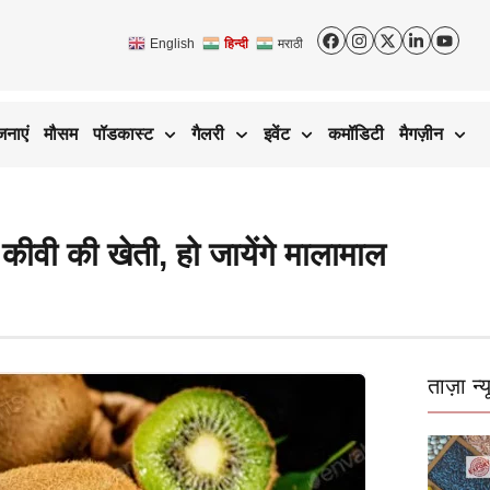
English
हिन्दी
मराठी
जनाएं
मौसम
पॉडकास्ट
गैलरी
इवेंट
कमॉडिटी
मैगज़ीन
ीवी की खेती, हो जायेंगे मालामाल
ताज़ा न्य