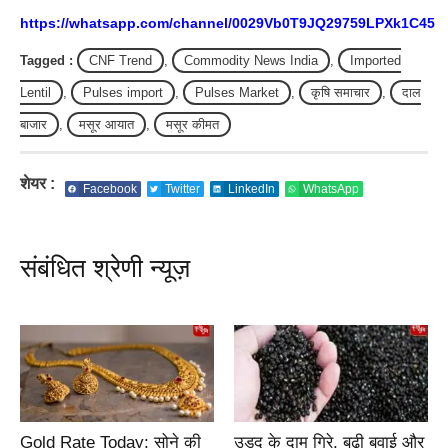
https://whatsapp.com/channel/0029Vb0T9JQ29759LPXk1C45
Tagged :
CNF Trend
,
Commodity News India
,
Imported
Lentil
,
Pulses import
,
Pulses Market
,
कृषि समाचार
,
दाल
बाजार
,
मसूर आयात
,
मसूर कीमत
शेयर :
Facebook
Twitter
LinkedIn
WhatsApp
संबंधित श्रेणी न्यूज़
Gold Rate Today: सोने की
उड़द के दाम गिरे, बढ़ी बुवाई और