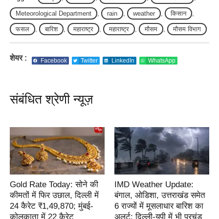
Meteorological Department
,
rain
,
weather
,
किसान
,
फसल
,
बारिश
,
महाराष्ट्र
,
महाराष्ट्र
,
मौसम
,
मौसम विभाग
शेयर :
Facebook
Twitter
LinkedIn
WhatsApp
संबंधित श्रेणी न्यूज़
Gold Rate Today: सोने की
IMD Weather Update:
कीमतों में फिर उछाल, दिल्ली में
बंगाल, ओडिशा, उत्तराखंड समेत
24 कैरेट ₹1,49,870; मुंबई-
6 राज्यों में मूसलाधार बारिश का
कोलकाता में 22 कैरेट
अलर्ट; दिल्ली-यूपी में भी प्रचंड