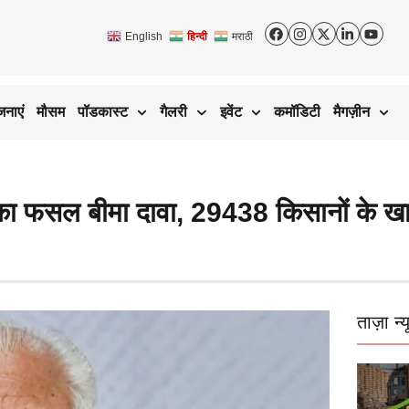
English
हिन्दी
मराठी
जनाएं
मौसम
पॉडकास्ट
गैलरी
इवेंट
कमॉडिटी
मैगज़ीन
 फसल बीमा दावा, 29438 किसानों के खाते म
ताज़ा न्य