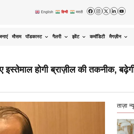
English
हिन्दी
मराठी
जनाएं
मौसम
पॉडकास्ट
गैलरी
इवेंट
कमॉडिटी
मैगज़ीन
इस्तेमाल होगी ब्राज़ील की तकनीक, बढ़ेग
ताज़ा न्य