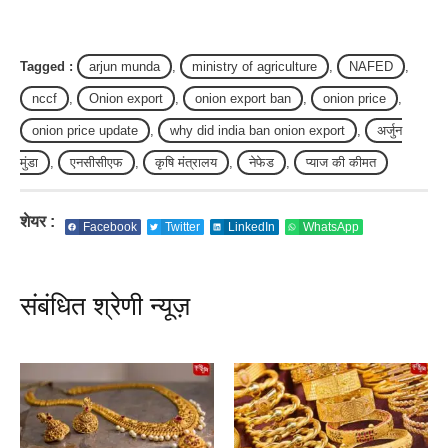
Tagged :
arjun munda
,
ministry of agriculture
,
NAFED
,
nccf
,
Onion export
,
onion export ban
,
onion price
,
onion price update
,
why did india ban onion export
,
अर्जुन
मुंडा
,
एनसीसीएफ
,
कृषि मंत्रालय
,
नेफेड
,
प्याज की कीमत
शेयर :
Facebook
Twitter
LinkedIn
WhatsApp
संबंधित श्रेणी न्यूज़