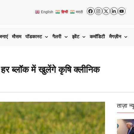
English
हिन्दी
मराठी
जनाएं
मौसम
पॉडकास्ट
गैलरी
इवेंट
कमॉडिटी
मैगज़ीन
 हर ब्लॉक में खुलेंगे कृषि क्लीनिक
ताज़ा न्य