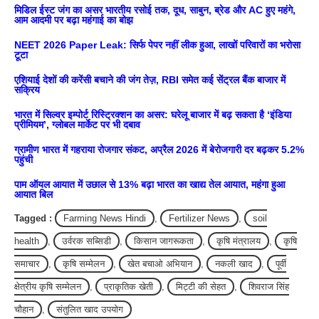
मिडिल ईस्ट जंग का असर भारतीय रसोई तक, दूध, साबुन, ब्रेड और AC हुए महंगे,
आम आदमी पर बढ़ा महंगाई का बोझ
NEET 2026 Paper Leak: सिर्फ पेपर नहीं लीक हुआ, लाखों परिवारों का भरोसा
टूटा
एशियाई देशों की करेंसी बचाने की जंग तेज़, RBI समेत कई सेंट्रल बैंक बाजार में
सक्रिय
भारत में सिल्वर इम्पोर्ट रिस्ट्रिक्शन का असर: घरेलू बाजार में बढ़ सकता है ‘इंडिया
प्रीमियम’, ग्लोबल मार्केट पर भी दबाव
ग्रामीण भारत में गहराया रोजगार संकट, अप्रैल 2026 में बेरोजगारी दर बढ़कर 5.2%
पहुंची
पाम ऑयल आयात में उछाल से 13% बढ़ा भारत का खाद्य तेल आयात, महंगा हुआ
आयात बिल
Tagged :
Farming News Hindi
,
Fertilizer News
,
soil
health
,
उर्वरक सब्सिडी
,
किसान जागरूकता
,
कृषि मंत्रालय
,
कृषि
समाचार
,
कृषि सम्मेलन
,
खेत बचाओ अभियान
,
नकली खाद
,
पूर्वी
क्षेत्रीय कृषि सम्मेलन
,
प्राकृतिक खेती
,
मिट्टी की सेहत
,
शिवराज सिंह
चौहान
,
संतुलित खाद उपयोग