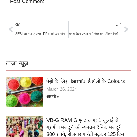
पीछे
आगे
SEBI का नया प्रस्ताव: FPIs को अब सोने-चाँदी में निवेश की मिलेगी छूट, बाजार में बढ़ेगी हलचल
भारत केला उत्पादन में नंबर वन, लेकिन निर्यात सिर्फ 1% – क्यों?
ताज़ा न्यूज़
पेड़ों के लिए Harmful है होली के Colours
March 26, 2024
और पढ़ें »
VB-G RAM G एक्ट लागू: 1 जुलाई से
ग्रामीण मजदूरों की न्यूनतम दैनिक मजदूरी
300 रुपये, रोजगार गारंटी बढ़कर 125 दिन