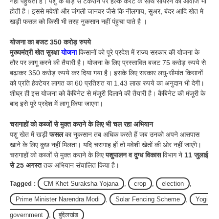
नहीं पहुंचता है। पशु के बाड़ से टकराने पर हल्के करंट के साथ सायरन की आवाज भी
होती है। इससे मवेशी और जंगली जानवर जैसे कि नीलगाय, सुअर, बंदर आदि खेत मे
खड़ी फसल को किसी भी तरह नुकसान नहीं पंहुचा पाते है ।
योजना का बजट 350 करोड़ रुपये
मुख्यमंत्री खेत सुरक्षा
योजना
किसानों को पूरे प्रदेश में राज्य सरकार की योजना के
तौर पर लागू करने की तैयारी है। योजना के लिए प्रस्तावित बजट 75 करोड़ रुपये से
बढ़ाकर 350 करोड़ रुपये कर दिया गया है। इसके लिए सरकार लघु-सीमांत किसानों
को प्रति हेक्टेयर लागत का 60 प्रतिशत या 1.43 लाख रुपये का अनुदान भी देगी।
शीघ्र ही इस योजना को कैबिनेट से मंजूरी दिलाने की तैयारी है। कैबिनेट की मंजूरी के
बाद इसे पूरे प्रदेश में लागू किया जाएगा।
चरागाहों को कब्जों से मुक्त कराने के लिए भी चल रहा अभियान
पशु खेत में खड़ी
फसल
का नुकसान तब अधिक करते हैं जब उनको अपने आसपास
खाने के लिए कुछ नहीं मिलता। यदि चरागाह हों तो मवेशी खेतों की ओर नहीं जाएंगे।
चरागाहों को कब्जों से मुक्त कराने के लिए
पशुपालन व दुग्ध विकास
विभाग ने
11 जुलाई
से 25 अगस्त
तक अभियान संचालित किया है।
Tagged :
CM Khet Suraksha Yojana
,
crop
,
election
,
Prime Minister Narendra Modi
,
Solar Fencing Scheme
,
Yogi
government
,
बुंदेलखंड