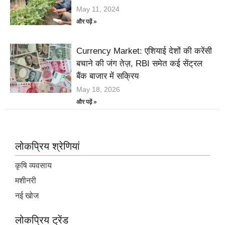
May 11, 2024
और पढ़ें »
Currency Market: एशियाई देशों की करेंसी
बचाने की जंग तेज़, RBI समेत कई सेंट्रल
बैंक बाजार में सक्रिय
May 18, 2026
और पढ़ें »
लोकप्रिय श्रेणियां
कृषि व्यवसाय
मशीनरी
नई खोज
लोकप्रिय ट्रेंड