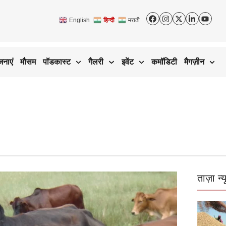
English
हिन्दी
मराठी
जनाएं
मौसम
पॉडकास्ट
गैलरी
इवेंट
कमॉडिटी
मैगज़ीन
ताज़ा न्य