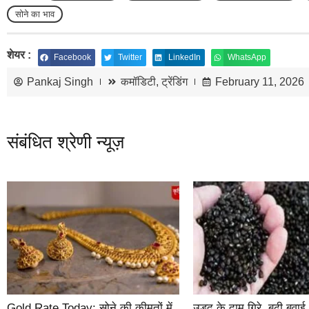
सोने का भाव
शेयर :
Facebook
Twitter
LinkedIn
WhatsApp
Pankaj Singh
कमॉडिटी
,
ट्रेंडिंग
February 11, 2026
संबंधित श्रेणी न्यूज़
Gold Rate Today: सोने की कीमतों में
उड़द के दाम गिरे, बढ़ी बुवा