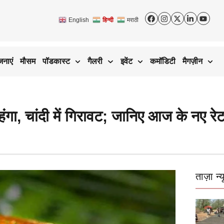
English
हिन्दी
मराठी
जनाएं
मौसम
पॉडकास्ट
गैलरी
इवेंट
कमॉडिटी
मैगज़ीन
 चांदी में गिरावट; जानिए आज के नए रे
ताज़ा न्य