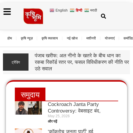
English
हिन्दी
मराठी
होम
कृषि न्यूज़
कृषि व्यवसाय
नई खोज
मशीनरी
योजनाएं
कमॉडि
पंजाब खरीफ: अल नीनो के खतरे के बीच धान का
रकबा रिकॉर्ड स्तर पर, फसल विविधीकरण की नीति पर
ट्रेंडिंग
उठे सवाल
समुदाय
Cockroach Janta Party
Controversy: वेबसाइट बंद,
May 25, 2026
SC में याचिका; अब क्या करेगी
और पढ़ें
CJP?
‘कॉकरोच जनता पार्टी’ हुई