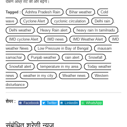
दक्षिण आंध्र तट की ओर बढ़ेगा।
Tagged :
Adnhra Pradesh Rain
,
Bihar weather
,
Cold
wave
,
Cyclone Alert
,
cyclonic circulation
,
Delhi rain
,
Delhi weather
,
Heavy Rain alert
,
heavy rain In tamilnadu
,
IMD cyclone Alert
,
IMD news
,
IMD Weather Alert
,
IMD
weather News
,
Low Pressure in Bay of Bengal
,
mausam
samachar
,
Punjab weather
,
rain alert
,
Snowfall
,
Snowfall alert
,
temperature in my area
,
Today weather
news
,
weather in my city
,
Weather news
,
Western
disturbance
शेयर :
Facebook
Twitter
LinkedIn
WhatsApp
संबंधित श्रेणी न्यूज़