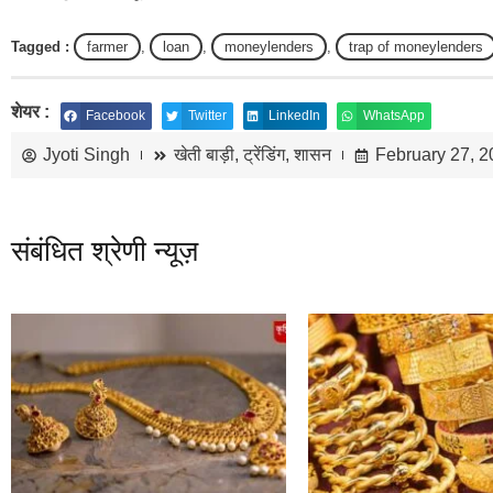
Tagged :
farmer
,
loan
,
moneylenders
,
trap of moneylenders
शेयर :
Facebook
Twitter
LinkedIn
WhatsApp
Jyoti Singh
खेती बाड़ी
,
ट्रेंडिंग
,
शासन
February 27, 
संबंधित श्रेणी न्यूज़