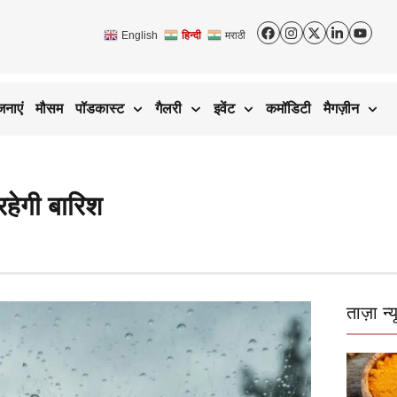
English
हिन्दी
मराठी
जनाएं
मौसम
पॉडकास्ट
गैलरी
इवेंट
कमॉडिटी
मैगज़ीन
रहेगी बारिश
ताज़ा न्य