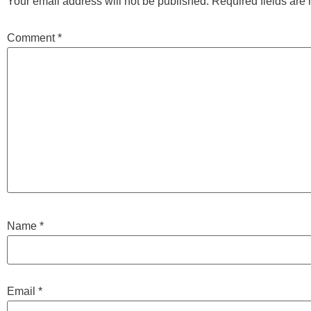
Your email address will not be published.
Required fields ar
Comment
*
Name
*
Email
*