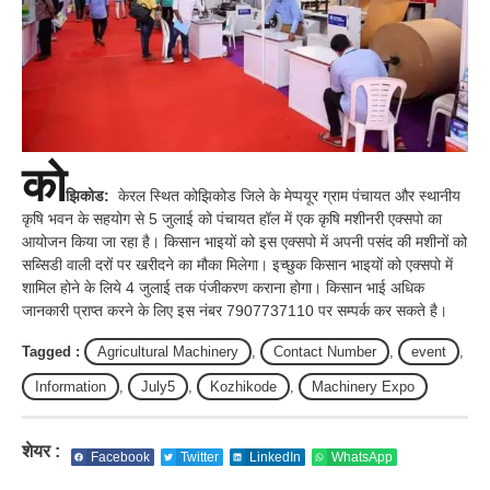
को
झिकोड:
केरल स्थित कोझिकोड जिले के मेप्पयूर ग्राम पंचायत और स्थानीय
कृषि भवन के सहयोग से 5 जुलाई को पंचायत हॉल में एक कृषि मशीनरी एक्सपो का
आयोजन किया जा रहा है। किसान भाइयों को इस एक्सपो में अपनी पसंद की मशीनों को
सब्सिडी वाली दरों पर खरीदने का मौका मिलेगा। इच्छुक किसान भाइयों को एक्सपो में
शामिल होने के लिये 4 जुलाई तक पंजीकरण कराना होगा। किसान भाई अधिक
जानकारी प्राप्त करने के लिए इस नंबर 7907737110 पर सम्पर्क कर सकते है।
Tagged :
Agricultural Machinery
,
Contact Number
,
event
,
Information
,
July5
,
Kozhikode
,
Machinery Expo
शेयर :
Facebook
Twitter
LinkedIn
WhatsApp