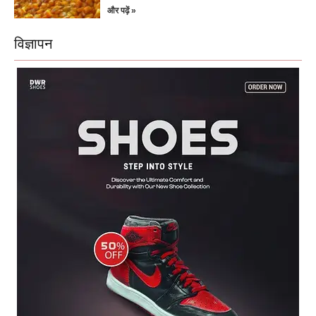
और पढ़ें »
विज्ञापन