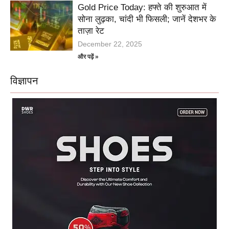
Gold Price Today: हफ्ते की शुरुआत में
सोना लुढ़का, चांदी भी फिसली; जानें देशभर के
ताज़ा रेट
December 22, 2025
और पढ़ें »
विज्ञापन