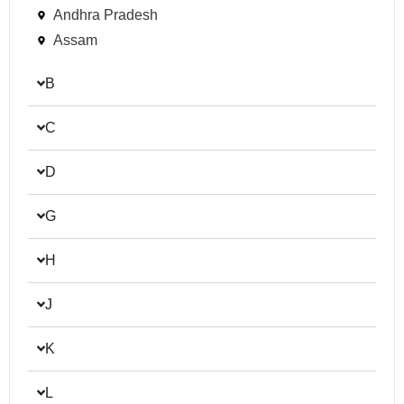
Andhra Pradesh
Assam
B
C
D
G
H
J
K
L