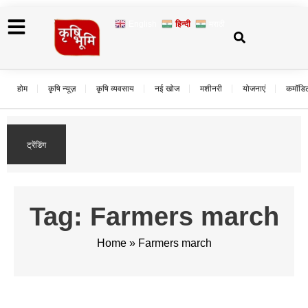
English
हिन्दी
मराठी
होम
कृषि न्यूज़
कृषि व्यवसाय
नई खोज
मशीनरी
योजनाएं
कमॉडि
नौकरी नहीं, नवाचार चुना: बस्तर की ग्रे
आधुनिक सूकरपालन से रची आत्मनिर्भ
ट्रेंडिंग
कहानी
Tag: Farmers march
Home
»
Farmers march