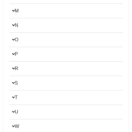
M
N
O
P
R
S
T
U
W