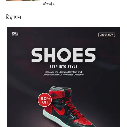
और पढ़ें »
विज्ञापन