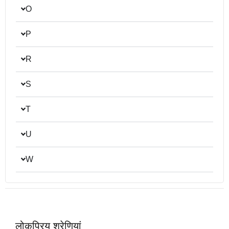
O
P
R
S
T
U
W
लोकप्रिय श्रेणियां