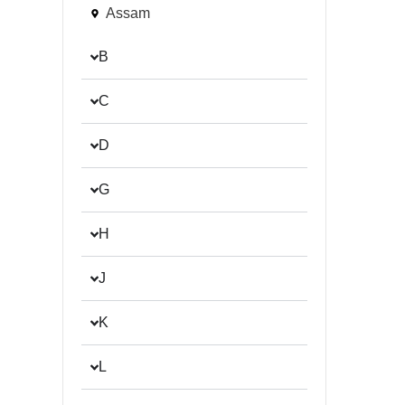
Assam
B
C
D
G
H
J
K
L