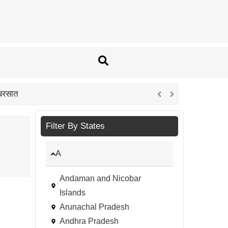
Gold Rate Today: सोन
Filter By States
A
Andaman and Nicobar
Islands
Arunachal Pradesh
Andhra Pradesh