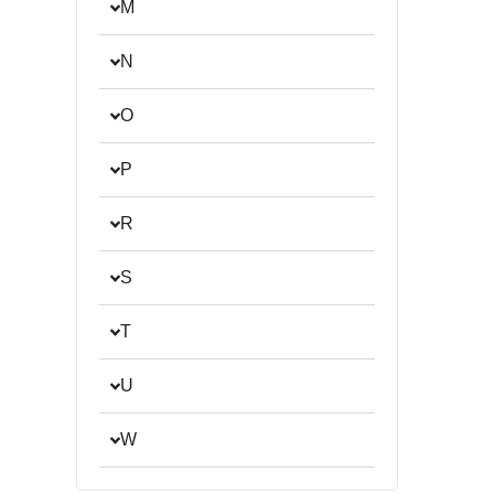
M
N
O
P
R
S
T
U
W