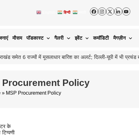
English
हिन्दी
मराठी
जनाएं
मौसम
पॉडकास्ट
गैलरी
इवेंट
कमॉडिटी
मैगज़ीन
 Procurement Policy
e
»
MSP Procurement Policy
टर के
 टिप्पणी