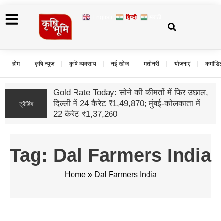
English
हिन्दी
मराठी
होम
कृषि न्यूज़
कृषि व्यवसाय
नई खोज
मशीनरी
योजनाएं
कमॉडि
नौक
आधु
ट्रेंडिंग
कह
Tag: Dal Farmers India
Home
»
Dal Farmers India