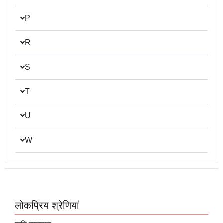
P
R
S
T
U
W
लोकप्रिय श्रेणियां