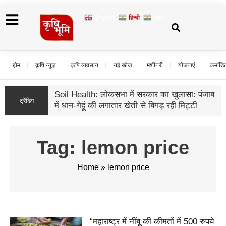
English
हिन्दी
मराठी
होम
कृषि न्यूज़
कृषि व्यवसाय
नई खोज
मशीनरी
योजनाएं
कमॉडि
पंजाब खरीफ: अल नीनो 
ट्रेंडिंग
रकबा रिकॉर्ड स्तर पर,
उठे सवाल
Tag: lemon price
Home
»
lemon price