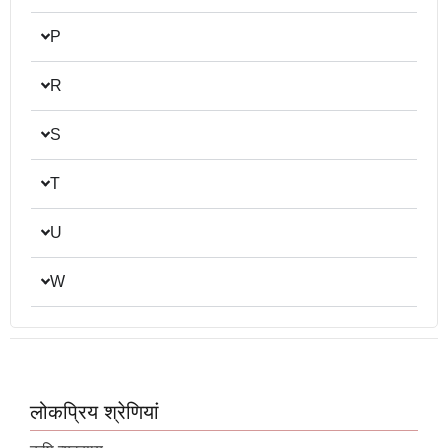
P
R
S
T
U
W
लोकप्रिय श्रेणियां