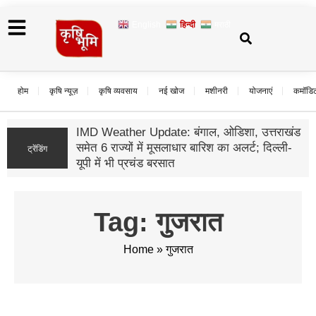
English
हिन्दी
मराठी
होम
कृषि न्यूज़
कृषि व्यवसाय
नई खोज
मशीनरी
योजनाएं
कमॉडि
Gold Rate Today: सोने
में ₹1.46 लाख के करीब प
ट्रेंडिंग
तेज
Tag: गुजरात
Home
»
गुजरात