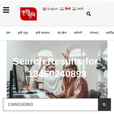
English
हिन्दी
मराठी
होम
कृषि न्यूज़
कृषि व्यवसाय
नई खोज
मशीनरी
योजनाएं
कमॉडि
Search Results for:
13460240893