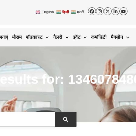
English
हिन्दी
मराठी
जनाएं
मौसम
पॉडकास्ट
गैलरी
इवेंट
कमॉडिटी
मैगज़ीन
esults for: 134607848