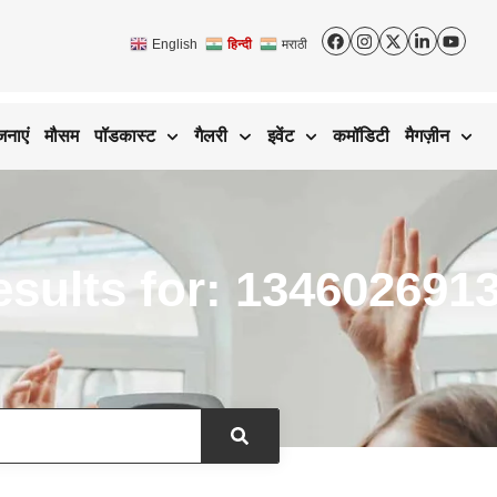
English
हिन्दी
मराठी
जनाएं
मौसम
पॉडकास्ट
गैलरी
इवेंट
कमॉडिटी
मैगज़ीन
sults for: 134602691