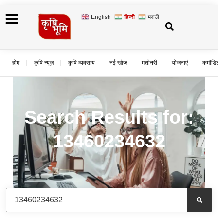
English
हिन्दी
मराठी
होम
कृषि न्यूज़
कृषि व्यवसाय
नई खोज
मशीनरी
योजनाएं
कमॉडि
Search Results for:
13460234632