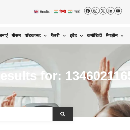
English
हिन्दी
मराठी
जनाएं
मौसम
पॉडकास्ट
गैलरी
इवेंट
कमॉडिटी
मैगज़ीन
esults for: 134602116