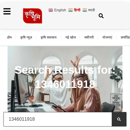
English
हिन्दी
मराठी
होम
कृषि न्यूज़
कृषि व्यवसाय
नई खोज
मशीनरी
योजनाएं
कमॉडि
Search Results for:
1346011918